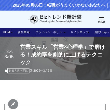
2025年05月06日：転職がうまくいかないあなたへ｜不安な気
MENU
HOME
会社案内
プライバシーポリシー
サイトマップ
お問い合わ
営業スキル「営業×心理学」で磨け
2025
る！成約率を劇的に上げるテクニ
3/05
ック
2025年3月5日
営業方法と手法